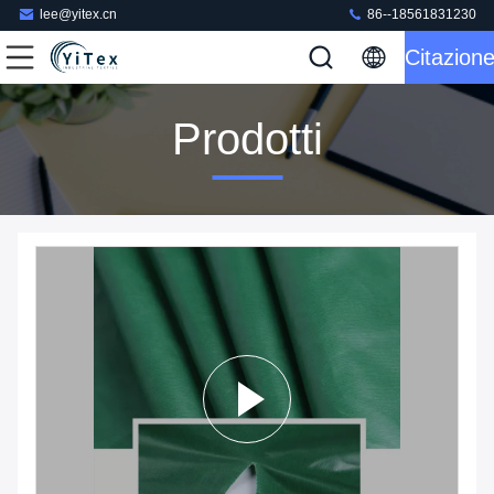
lee@yitex.cn
86--18561831230
Citazion
Prodotti