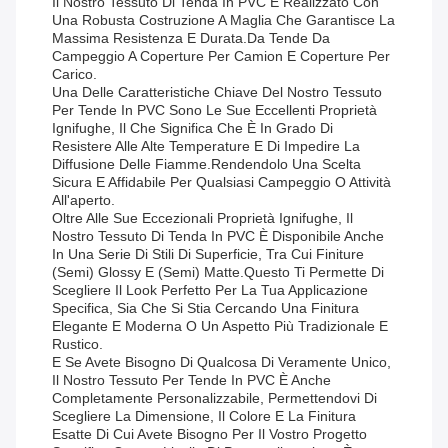
Il Nostro Tessuto Di Tenda In PVC È Realizzato Con
Una Robusta Costruzione A Maglia Che Garantisce La
Massima Resistenza E Durata.da Tende Da
Campeggio A Coperture Per Camion E Coperture Per
Carico.
Una Delle Caratteristiche Chiave Del Nostro Tessuto
Per Tende In PVC Sono Le Sue Eccellenti Proprietà
Ignifughe, Il Che Significa Che È In Grado Di
Resistere Alle Alte Temperature E Di Impedire La
Diffusione Delle Fiamme.rendendolo Una Scelta
Sicura E Affidabile Per Qualsiasi Campeggio O Attività
All'aperto.
Oltre Alle Sue Eccezionali Proprietà Ignifughe, Il
Nostro Tessuto Di Tenda In PVC È Disponibile Anche
In Una Serie Di Stili Di Superficie, Tra Cui Finiture
(Semi) Glossy E (Semi) Matte.Questo Ti Permette Di
Scegliere Il Look Perfetto Per La Tua Applicazione
Specifica, Sia Che Si Stia Cercando Una Finitura
Elegante E Moderna O Un Aspetto Più Tradizionale E
Rustico.
E Se Avete Bisogno Di Qualcosa Di Veramente Unico,
Il Nostro Tessuto Per Tende In PVC È Anche
Completamente Personalizzabile, Permettendovi Di
Scegliere La Dimensione, Il Colore E La Finitura
Esatte Di Cui Avete Bisogno Per Il Vostro Progetto