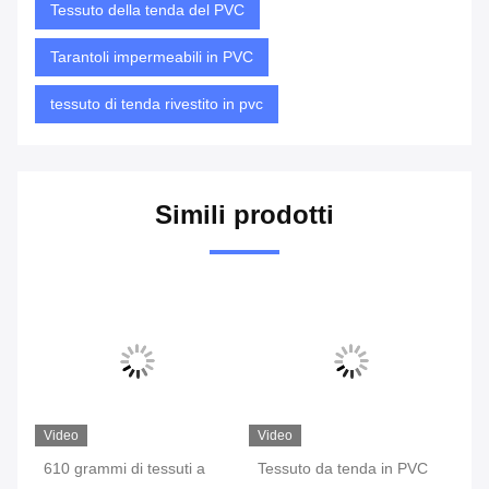
Tessuto della tenda del PVC
Tarantoli impermeabili in PVC
tessuto di tenda rivestito in pvc
Simili prodotti
Video
Video
Vi
i
610 grammi di tessuti a
Tessuto da tenda in PVC
20