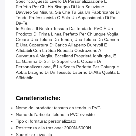
Specifico.Questo Livello Di Personalizzazione È
Perfetto Per Chi Ha Bisogno Di Una Soluzione
Davvero Su Misura, Sia Che Tu Sia Un Fabbricante Di
Tende Professionista O Solo Un Appassionato Di Fai-
Da-Te.
In Sintesi, Il Nostro Tessuto Da Tenda In PVC È Un
Prodotto Di Prima Linea Perfetto Per Chiunque Voglia
Creare Una Telona Da Tenda, Una Telona Da Camion
E Una Copertura Di Carico All'aperto Durevoli E
Affidabili.Con La Sua Robusta Costruzione A
Curvatura A Maglia, Eccellenti Proprietà Ignifughe, E
La Gamma Di Stili Di Superficie E Opzioni Di
Personalizzazione, È La Scelta Perfetta Per Chiunque
Abbia Bisogno Di Un Tessuto Esterno Di Alta Qualità E
Affidabile.
Caratteristiche:
Nome del prodotto: tessuto da tenda in PVC
Nome dell'articolo: telone in PVC rivestito
Tipo di fornitura: personalizzato
Resistenza alla trazione: 2000N-5000N
Superficie: rivestita