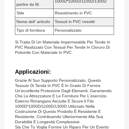
1000D*1000D/1100D/1300D
partire da fili
Stile
Rivestimento in PVC
Nome dell' articolo
Tessuti in PVC rivestiti
Tipo di fornitura
Personalizzato
Si Tratta Di Un Materiale Impermeabile Per Tende In
PVC Realizzato Con Tessuti Per Tende In Cloruro Di
Polivinile Con Materiale In PVC.
Applicazioni:
Grazie Al Suo Supporto Personalizzato, Questo
Tessuto Di Tenda In PVC È In Grado Di Fornire
Un'eccellente Protezione Dagli Elementi, Garantendo
Che Le Attrezzature E Le Forniture Per L'esercizio
Esterno Rimangano Asciutte E Sicure.Il Filo
1000D*1000D/1100D/1300D Utilizzato Nella
Costruzione Di Questo Prodotto È Resistente E
Resistente, Contribuendo Ulteriormente Alla Sua
Durabilità E Longevità Complessive.
Sia Che Tu Voglia Fornire Un Riparo Per Un Evento