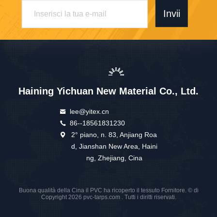
Invii
Haining Yichuan New Material Co., Ltd.
lee@yitex.cn
86--18561831230
2° piano, n. 83, Anjiang Roa
d, Jianshan New Area, Haini
ng, Zhejiang, Cina
Buona qualità della Cina il PVC ha ricoperto il tessuto Fornitore. © di
Copyright 2026 pvc-tarps.com . Tutti i diritti riservati.