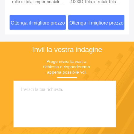
C
rullo di telai impermeabili
1000D Tela in rotoli Tela
Te
tessuti in plastica tessuti in
impermeabile in PVC
PV
vinile 0,9 mm di PVC
bi
zzo
Ottenga il migliore prezzo
Ottenga il migliore prezzo
Ot
Invii la vostra indagine
Prego inviici la vostra 
richiesta e risponderemo 
appena possibile voi.