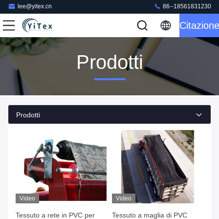
lee@yitex.cn
86--18561831230
Citazion
Prodotti
Prodotti
Video
Video
Tessuto a rete in PVC per
Tessuto a maglia di PVC