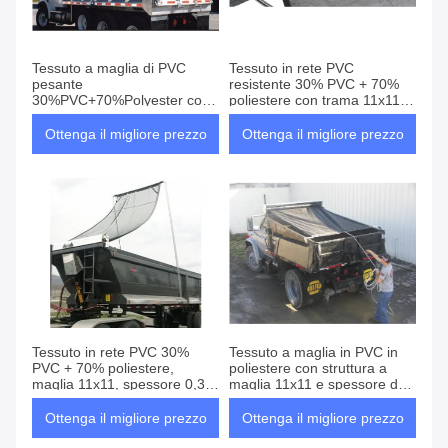
Tessuto a maglia di PVC
Tessuto in rete PVC
pesante
resistente 30% PVC + 70%
30%PVC+70%Polyester con
poliestere con trama 11x11 e
11x11 maglia di costruzione e
spessore 0,3-0,5 mm per uso
spessore da 0,3-0,5 mm per
esterno
Ottenga il migliore prezzo
Ottenga il migliore prezzo
coperture di camion
Tessuto in rete PVC 30%
Tessuto a maglia in PVC in
PVC + 70% poliestere,
poliestere con struttura a
maglia 11x11, spessore 0,3-
maglia 11x11 e spessore da
0,5 mm, materiale durevole
0,3-0,5 mm per la protezione
per teli per camion e
contro la polvere dei veicoli
Ottenga il migliore prezzo
Ottenga il migliore prezzo
protezione veicoli di