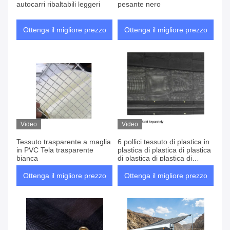
autocarri ribaltabili leggeri
pesante nero
Ottenga il migliore prezzo
Ottenga il migliore prezzo
Video
Video
Tessuto trasparente a maglia
6 pollici tessuto di plastica in
in PVC Tela trasparente
plastica di plastica di plastica
bianca
di plastica di plastica di
plastica di plastica di plastica
di plastica di plastica di
Ottenga il migliore prezzo
Ottenga il migliore prezzo
plastica di plastica di plastica
di plastica