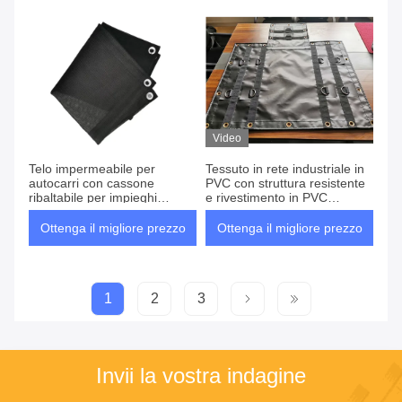
ingegneria
Video
Telo impermeabile per
Tessuto in rete industriale in
autocarri con cassone
PVC con struttura resistente
ribaltabile per impieghi
e rivestimento in PVC
gravosi, resistente ai raggi
resistente ai raggi UV per
UV e agli strappi, per
uso esterno a lungo termine
Ottenga il migliore prezzo
Ottenga il migliore prezzo
copertura veicoli da cantiere
e sicurezza del carico
1
2
3
Invii la vostra indagine