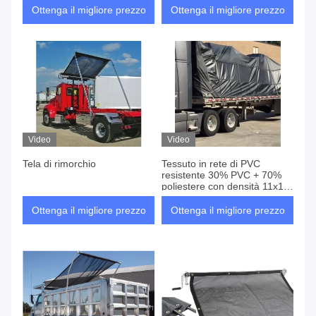
Ottenga il migliore prezzo
Ottenga il migliore prezzo
Video
Video
Tela di rimorchio
Tessuto in rete di PVC
resistente 30% PVC + 70%
poliestere con densità 11x11
e spessore 0,3-0,5 mm per
uso industriale
Ottenga il migliore prezzo
Ottenga il migliore prezzo