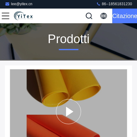
lee@yitex.cn
86--18561831230
Citazion
Prodotti