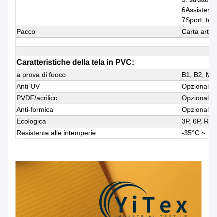
6Assistenza
7Sport, tess
Pacco
Carta artig
Caratteristiche della tela in PVC:
a prova di fuoco
B1, B2, M1
Anti-UV
Opzionale
PVDF/acrilico
Opzionale
Anti-formica
Opzionale
Ecologica
3P, 6P, Rea
Resistente alle intemperie
-35°C ~ +7