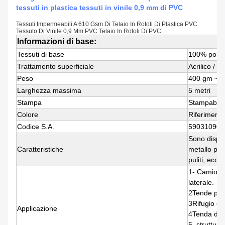
tessuti in plastica tessuti in vinile 0,9 mm di PVC
Tessuti Impermeabili A 610 Gsm Di Telaio In Rotoli Di Plastica PVC
Tessuto Di Vinile 0,9 Mm PVC Telaio In Rotoli Di PVC
Informazioni di base:
Tessuti di base
100% polie
Trattamento superficiale
Acrilico / 
Peso
400 gm ~ 
Larghezza massima
5 metri
Stampa
Stampabili,
Colore
Riferimento
Codice S.A.
590310901
Sono disponi
Caratteristiche
metallo pesa
puliti, ecc.
1- Camion/R
laterale.
2Tende per 
3Rifugio con
Applicazione
4Tenda dell'
5. struttur