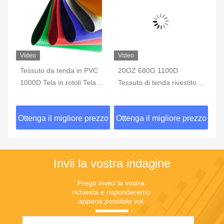
o
Video
uto da tenda in PVC
20OZ 680G 1100D
Tessuto di t
D Tela in rotoli Tela
Tessuto di tenda rivestito in
resistente ad
ermeabile in PVC
PVC Tessuto rivestito in
costruzione di
bianco
all'aperto Ma
nga il migliore prezzo
Ottenga il migliore prezzo
Ottenga il m
impermeabil
resistente pe
durata
Invii la vostra indagine
Prego inviici la vostra 
richiesta e risponderemo 
appena possibile voi.