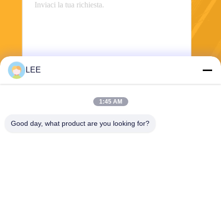
LEE
Invii
1:45 AM
Good day, what product are you looking for?
Haining Yichuan New Material Co., Ltd.
lee@yitex.cn
86--18561831230
2° piano, n. 83, Anjiang Roa