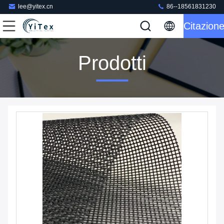
lee@yitex.cn
86--18561831230
Citazion
Prodotti