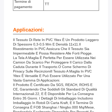
Termine di
TT
pagamento
Applicazioni:
Il Tessuto Di Rete In PVC Yitex È Un Prodotto Leggero
Di Spessore 0,3-0,5 Mm E Densità 11x11.Il
Rivestimento In PVC Assicura Che Il Tessuto Sia
Impermeabile E Possa Resistere Alle Forti Piogge.
La Tela A Maglia È Perfetta Per Essere Utilizzata Nei
Camion Da Scarico Per Proteggere Il Carico Dalla
Caduta Durante Il Trasporto.o Come Schermo Di
Privacy Sulle RecinzioniIl Tessuto A Maglia In PVC
Yitex È Versatile E Può Essere Utilizzato Per Una
Vasta Gamma Di Applicazioni.
Il Prodotto È Certificato Da SGS, REACH, ROHS E
CE, Garantendo Che Soddisfi Gli Standard Di Qualità
Internazionali.22, E È Disponibile Per La Consegna
Entro 35 Giorni. I Dettagli Di Imballaggio Includono
Imballaggio In Rotoli Di Carta Kraft, E Il Termine Di
Consegna È FOB Shanghai / Ningbo.000 Mq/mese,
Rendendola Facilmente Disponibile Per Progetti Su