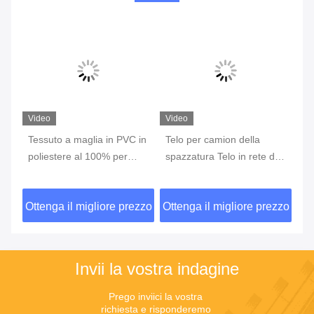
Video
Video
PVC in
Telo per camion della
Tela di rimorchio
er
spazzatura Telo in rete di
PVC
prezzo
Ottenga il migliore prezzo
Ottenga il migliore prezzo
Invii la vostra indagine
Prego inviici la vostra 
richiesta e risponderemo 