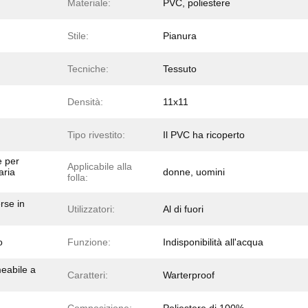
Materiale:
PVC, poliestere
Stile:
Pianura
Tecniche:
Tessuto
Densità:
11x11
Tipo rivestito:
Il PVC ha ricoperto
e per
Applicabile alla
aria
donne, uomini
folla:
rse in
Utilizzatori:
Al di fuori
o
Funzione:
Indisponibilità all'acqua
meabile a
Caratteri:
Warterproof