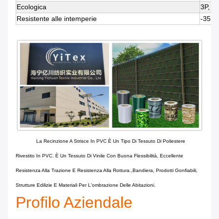
Ecologica
3P, 6P
Resistente alle intemperie
-35°C
La Recinzione A Strisce In PVC È Un Tipo Di Tessuto Di Poliestere
Rivestito In PVC. È Un Tessuto Di Vinile Con Buona Flessibilità, Eccellente
Resistenza Alla Trazione E Resistenza Alla Rottura.,bandiera, Prodotti Gonfiabili,
Strutture Edilizie E Materiali Per L'ombrazione Delle Abitazioni.
Profilo Aziendale