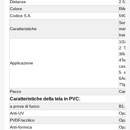
Distanze
2.52
Colore
Rifer
Codice S.A.
5903
Sono d
Caratteristiche
metall
tracci
1Giar
2. Ten
3Rifug
4Tenda
Applicazione
casa.
5. str
6Assi
7Sport
Pacco
Carta 
Caratteristiche della tela in PVC:
a prova di fuoco
B1, B
Anti-UV
Opzio
PVDF/acrilico
Opzio
Anti-formica
Opzio