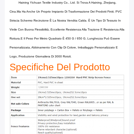
Haining Yichuan Textile Industry Co., Ltd. Si Trova A Haining, Zhejiang,
Cina.ma Ha Anche Un Proprio Impianto Di Trasformazione Dei Prodotti Finiti. PVC
Striscia Schermo Recinzione È La Nostra Vendita Calda. È Un Tipo Di Tessuto In
Vinile Con Buona Flessibilità, Eccellente Resistenza Alla Trazione E Resistenza Alla
Rottura.e Il Peso Per Metro Quadrato È 450 G / 650 G, Lunghezza Può Essere
Personalizzata, Abbinamento Con Clip Di Colore, Imballaggio Personalizzato E
Logo, Produzione Giornaliera Di 3000 Rotoli.
Specifiche Del Prodotto