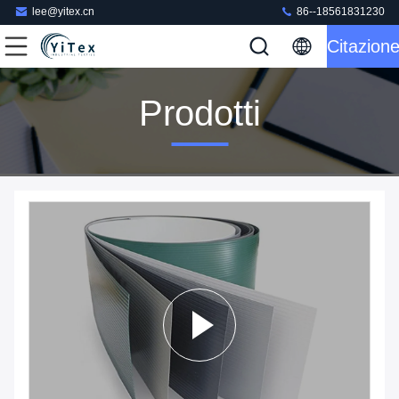
lee@yitex.cn
86--18561831230
Citazion
Prodotti