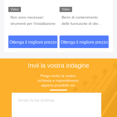
Video
Video
Vi
Non sono necessari
Berm di contenimento
Be
strumenti per l'installazione
delle fuoriuscite di olio
de
resistente ai raggi UV per
ce
contenimento dell'olio / dei
co
zzo
Ottenga il migliore prezzo
Ottenga il migliore prezzo
Ot
prodotti chimici all'aperto
liq
Invii la vostra indagine
Prego inviici la vostra 
richiesta e risponderemo 
appena possibile voi.