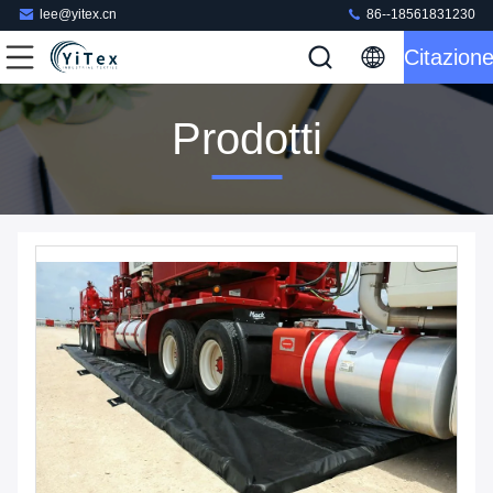
lee@yitex.cn
86--18561831230
Citazion
Prodotti