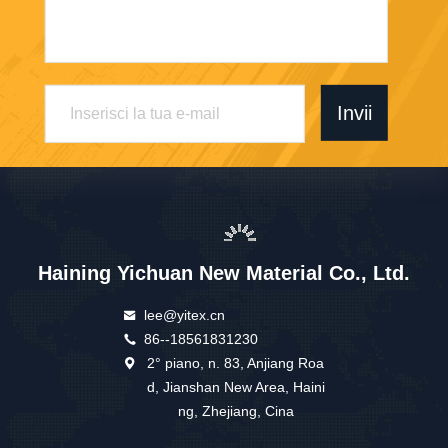
Invii
Haining Yichuan New Material Co., Ltd.
lee@yitex.cn
86--18561831230
2° piano, n. 83, Anjiang Roa
d, Jianshan New Area, Haini
ng, Zhejiang, Cina