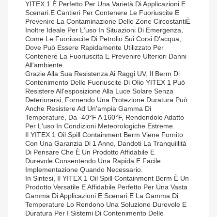
YITEX 1 È Perfetto Per Una Varietà Di Applicazioni E
Scenari.e Cantieri Per Contenere Le Fuoriuscite E
Prevenire La Contaminazione Delle Zone CircostantiÈ
Inoltre Ideale Per L'uso In Situazioni Di Emergenza,
Come Le Fuoriuscite Di Petrolio Sui Corsi D'acqua,
Dove Può Essere Rapidamente Utilizzato Per
Contenere La Fuoriuscita E Prevenire Ulteriori Danni
All'ambiente.
Grazie Alla Sua Resistenza Ai Raggi UV, Il Berm Di
Contenimento Delle Fuoriuscite Di Olio YITEX 1 Può
Resistere All'esposizione Alla Luce Solare Senza
Deteriorarsi, Fornendo Una Protezione Duratura.Può
Anche Resistere Ad Un'ampia Gamma Di
Temperature, Da -40°F A 160°F, Rendendolo Adatto
Per L'uso In Condizioni Meteorologiche Estreme.
Il YITEX 1 Oil Spill Containment Berm Viene Fornito
Con Una Garanzia Di 1 Anno, Dandoti La Tranquillità
Di Pensare Che È Un Prodotto Affidabile E
Durevole.consentendo Una Rapida E Facile
Implementazione Quando Necessario.
In Sintesi, Il YITEX 1 Oil Spill Containment Berm È Un
Prodotto Versatile E Affidabile Perfetto Per Una Vasta
Gamma Di Applicazioni E Scenari.e La Gamma Di
Temperature Lo Rendono Una Soluzione Durevole E
Duratura Per I Sistemi Di Contenimento Delle