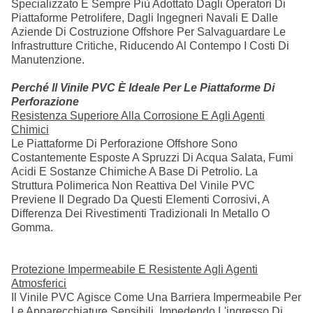
Specializzato È Sempre Più Adottato Dagli Operatori Di
Piattaforme Petrolifere, Dagli Ingegneri Navali E Dalle
Aziende Di Costruzione Offshore Per Salvaguardare Le
Infrastrutture Critiche, Riducendo Al Contempo I Costi Di
Manutenzione.
Perché Il Vinile PVC È Ideale Per Le Piattaforme Di
Perforazione
Resistenza Superiore Alla Corrosione E Agli Agenti
Chimici
Le Piattaforme Di Perforazione Offshore Sono
Costantemente Esposte A Spruzzi Di Acqua Salata, Fumi
Acidi E Sostanze Chimiche A Base Di Petrolio. La
Struttura Polimerica Non Reattiva Del Vinile PVC
Previene Il Degrado Da Questi Elementi Corrosivi, A
Differenza Dei Rivestimenti Tradizionali In Metallo O
Gomma.
Protezione Impermeabile E Resistente Agli Agenti
Atmosferici
Il Vinile PVC Agisce Come Una Barriera Impermeabile Per
Le Apparecchiature Sensibili, Impedendo L'ingresso Di