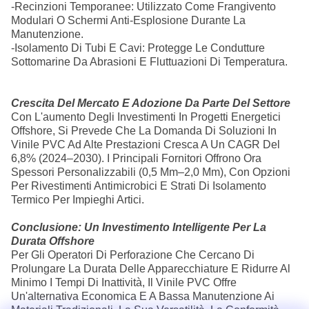
-Recinzioni Temporanee: Utilizzato Come Frangivento
Modulari O Schermi Anti-Esplosione Durante La
Manutenzione.
-Isolamento Di Tubi E Cavi: Protegge Le Condutture
Sottomarine Da Abrasioni E Fluttuazioni Di Temperatura.
Crescita Del Mercato E Adozione Da Parte Del Settore
Con L'aumento Degli Investimenti In Progetti Energetici
Offshore, Si Prevede Che La Domanda Di Soluzioni In
Vinile PVC Ad Alte Prestazioni Cresca A Un CAGR Del
6,8% (2024–2030). I Principali Fornitori Offrono Ora
Spessori Personalizzabili (0,5 Mm–2,0 Mm), Con Opzioni
Per Rivestimenti Antimicrobici E Strati Di Isolamento
Termico Per Impieghi Artici.
Conclusione: Un Investimento Intelligente Per La
Durata Offshore
Per Gli Operatori Di Perforazione Che Cercano Di
Prolungare La Durata Delle Apparecchiature E Ridurre Al
Minimo I Tempi Di Inattività, Il Vinile PVC Offre
Un'alternativa Economica E A Bassa Manutenzione Ai