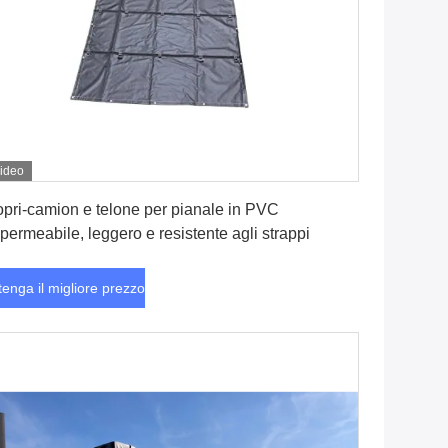
ideo
Ottenga il migliore prezzo
pri-camion e telone per pianale in PVC
permeabile, leggero e resistente agli strappi
tenga il migliore prezzo