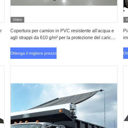
Video
V
Ottenga il migliore prezzo
r
Copertura per camion in PVC resistente all'acqua e
Pi
agli strappi da 610 g/m² per la protezione del carico
im
su pianale
Ottenga il migliore prezzo
Ot