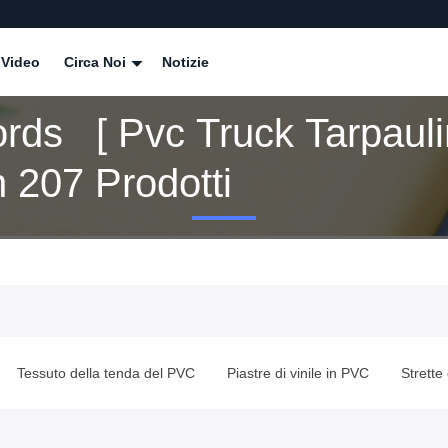
Video
Circa Noi
Notizie
rds [ Pvc Truck Tarpauli
 207 Prodotti
Piastre di vinile in PVC
Strette di vetro di vinile
Tessuti a ma