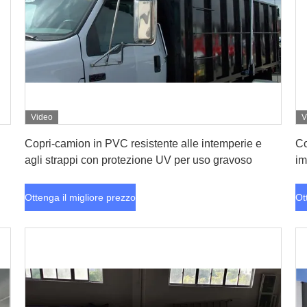
Video
V
Ottenga il migliore prezzo
Copri-camion in PVC resistente alle intemperie e
Co
agli strappi con protezione UV per uso gravoso
im
Ottenga il migliore prezzo
Ot