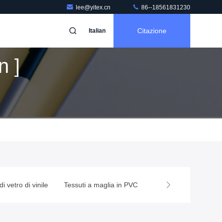
lee@yitex.cn
86--18561831230
Citazione
Italian
n ]
glia in PVC
Copertura per autocarri in PVC
Matto per lavaggio