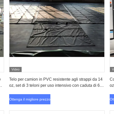
Video
V
Ottenga il migliore prezzo
e
Telo per camion in PVC resistente agli strappi da 14
Co
u
oz, set di 3 teloni per uso intensivo con caduta di 6
oz
piedi per copertura e protezione del carico di camion
di
a pianale
pi
Ottenga il migliore prezzo
Ot