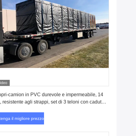
ideo
Ottenga il migliore prezzo
pri-camion in PVC durevole e impermeabile, 14
, resistente agli strappi, set di 3 teloni con caduta
 6 piedi per copertura del carico di camion a
anale
tenga il migliore prezzo