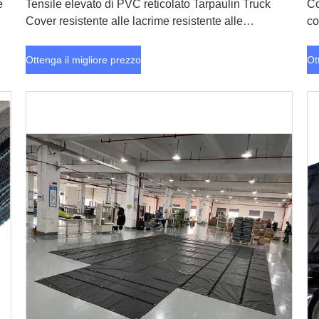
e
Tensile elevato di PVC reticolato Tarpaulin Truck
Co
Cover resistente alle lacrime resistente alle
co
intemperie
Ottenga il migliore prezzo
Ot